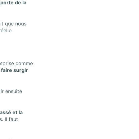
pporte de la
ait que nous
réelle.
omprise comme
aire surgir
ir ensuite
assé et la
. Il faut