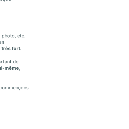
 photo, etc.
un
très fort.
ortant de
 lui-même,
 ne commençons