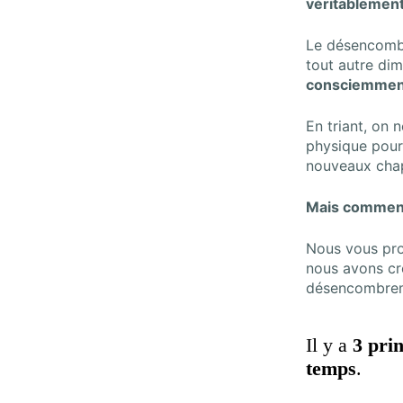
véritablement
Le désencombr
tout
autre di
consciemment 
En triant
, on n
physique pour 
nouveaux chap
Mais comment 
Nous vous pr
nous avons cr
désencombre
Il y a
3 prin
temps
.