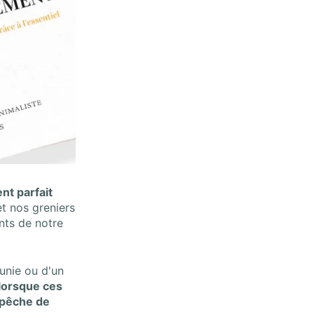
nt parfait
et nos greniers
nts de notre
aunie ou d'un
lorsque ces
mpêche de