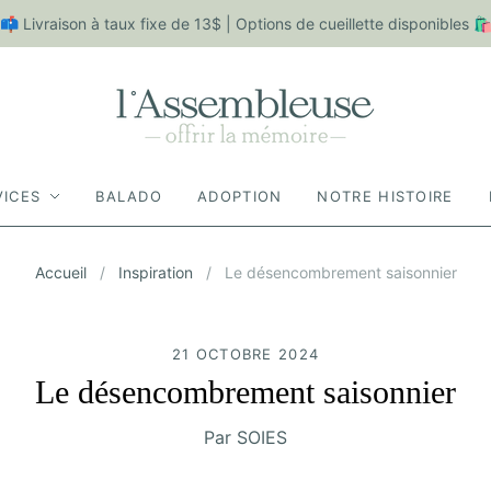
📫 Livraison à taux fixe de 13$ | Options de cueillette disponibles 
VICES
BALADO
ADOPTION
NOTRE HISTOIRE
Accueil
/
Inspiration
/
Le désencombrement saisonnier
21 OCTOBRE 2024
Le désencombrement saisonnier
Par SOIES