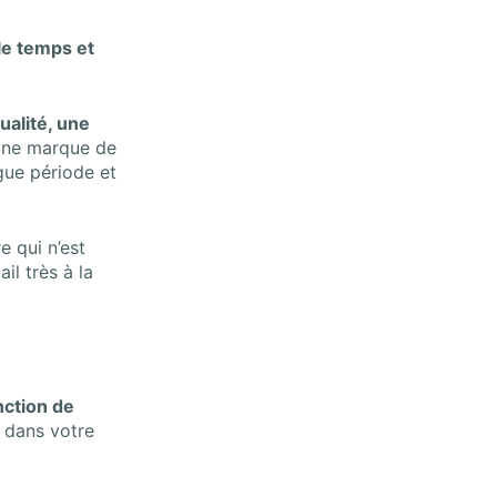
 le temps et
ualité, une
’une marque de
gue période et
re
qui n’est
il très à la
nction de
e dans votre