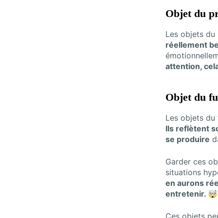
Objet du p
Les objets du
réellement b
émotionnelleme
attention, ce
Objet du fu
Les objets du
Ils reflètent
se produire
da
Garder ces obj
situations hy
en aurons rée
entretenir. 🤯
Ces objets peu