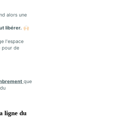
nd alors une
t libérer.
🙌🏻
ge l'espace
e pour de
ombrement
que
 du
a ligne du