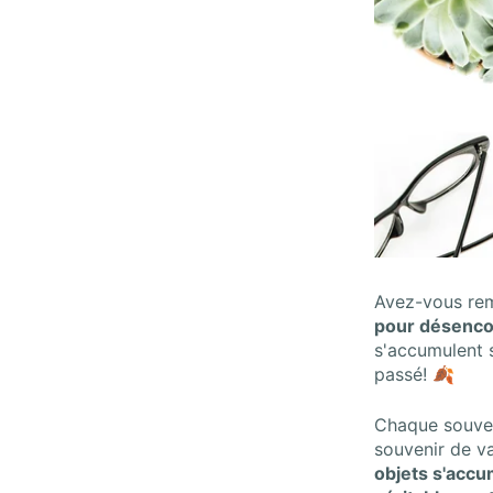
Avez-vous re
pour désenco
s'accumulent 
passé!
🍂
Chaque souveni
souvenir de v
objets s'accu