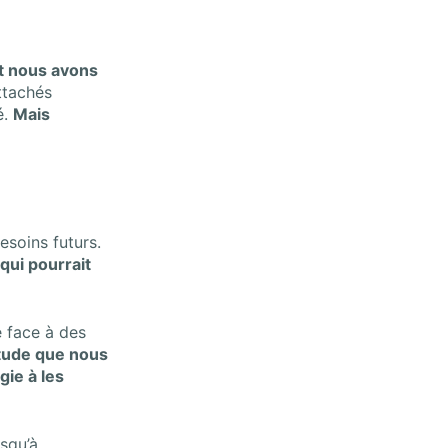
nt nous avons
ttachés
é.
Mais
esoins futurs.
qui pourrait
e face à des
tude que nous
ie à les
usqu’à