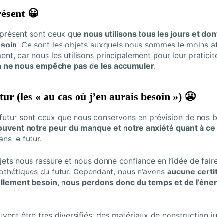
résent 😀
 présent sont ceux que
nous utilisons tous les jours et do
esoin
. Ce sont les objets auxquels nous sommes le moins a
nt, car nous les utilisons principalement pour leur praticit
la ne nous empêche pas de les accumuler.
tur (les « au cas où j’en aurais besoin ») 😬
 futur sont ceux que nous conservons en prévision de nos b
 souvent notre peur du manque et notre anxiété quant à ce 
ns le futur.
ets nous rassure et nous donne confiance en l’idée de fair
pothétiques du futur. Cependant, nous n’avons
aucune certi
llement besoin, nous perdons donc du temps et de l’énerg
vent être très diversifiés; des matériaux de construction j