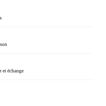
s
ison
r et échange