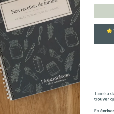
🌟 
Tanné.e d
trouver q
En
écriva