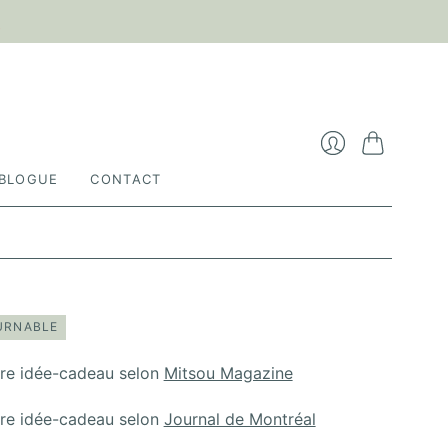

Panier
Se
BLOGUE
CONTACT
connecter
URNABLE
ure idée-cadeau selon
Mitsou Magazine
ure idée-cadeau selon
Journal de Montréal