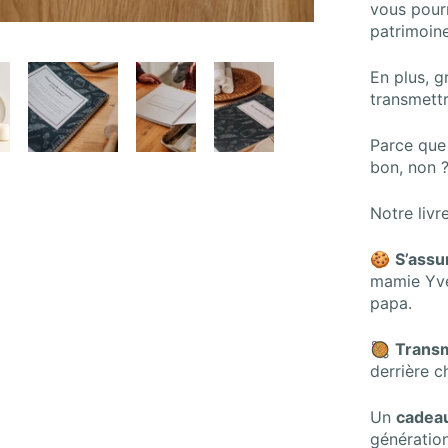
vous pour
patrimoine
En plus, 
transmettr
Parce que 
bon, non 
Notre livr
🍪
S’assu
mamie Yve
papa.
🥘
Transm
derrière c
Un
cadeau
génératio