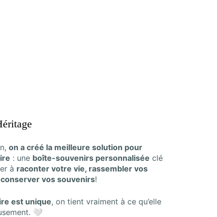
Héritage
en,
on a créé la meilleure solution pour
ire
: une
boîte-souvenirs personnalisée
clé
der à
raconter votre vie, rassembler vos
t conserver vos souvenirs
!
ire est unique
, on tient vraiment à ce qu’elle
usement. 🤍