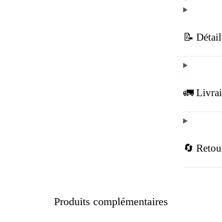
📝 Détail
🚛 Livra
🔄 Retou
Produits complémentaires