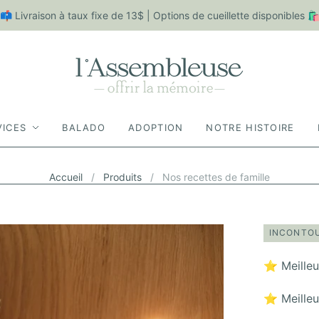
✨
📫 Livraison à taux fixe de 13$ | Options de cueillette disponibles 
Aj
ou
te
z
un
m
ot
VICES
BALADO
ADOPTION
NOTRE HISTOIRE
pe
rs
on
Accueil
/
Produits
/
Nos recettes de famille
na
lis
é
à
INCONTO
vo
tr
⭐️ Meille
e
co
⭐️ Meille
m