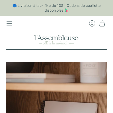
✨
📫 Livraison à taux fixe de 13$ | Options de cueillette
Aj
disponibles 🛍
ou
te
z
Panier
Se
un
connecter
m
ot
pe
rs
on
na
lis
é
à
vo
tr
e
co
m