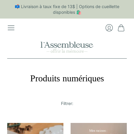
📫 Livraison à taux fixe de 13$ | Options de cueillette
disponibles 🛍
Panier
Se
connecter
Produits numériques
Filtrer: