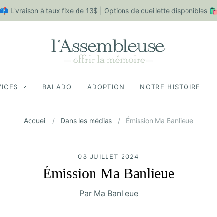
📫 Livraison à taux fixe de 13$ | Options de cueillette disponibles 
VICES
BALADO
ADOPTION
NOTRE HISTOIRE
Accueil
/
Dans les médias
/
Émission Ma Banlieue
03 JUILLET 2024
Émission Ma Banlieue
Par Ma Banlieue