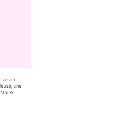
era son
leuse, une
stoire