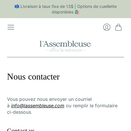
📫 Livraison à taux fixe de 13$ | Options de cueillette
disponibles 🛍
Cart
Login
Nous contacter
Vous pouvez nous envoyer un courriel
à
info@lassembleuse.com
ou remplir le formulaire
ci-dessous.
Contact us