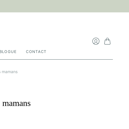

Cart
Login
BLOGUE
CONTACT
es mamans
es mamans